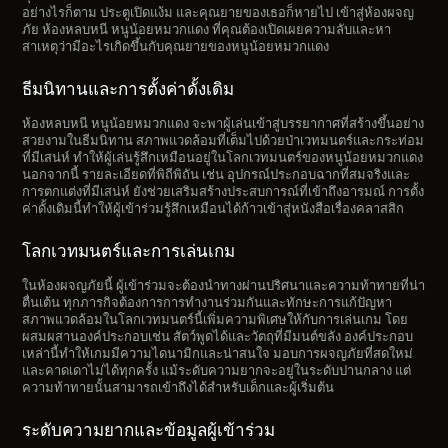
อย่างไรก็ตาม ประตูเปิดแง้ม และคุณยายของเธอก็หายไป เข้าสู่ห้องผจญ
ภัย ห้องหลบหนี หนูน้อยหมวกแดง ที่คุณต้องเปิดเผยความลับและหา
สาเหตุว่ามีอะไรเกิดขึ้นกับคุณยายของหนูน้อยหมวกแดง
ธีมนิทานและการตั้งค่าดั้งเดิม
ห้องหลบหนี หนูน้อยหมวกแดง จะพาผู้เล่นเข้าสู่บรรยากาศที่สร้างขึ้นอย่าง
สวยงามในธีมนิทาน สภาพแวดล้อมที่เต็มไปด้วยป่าเวทมนตร์และกระท่อม
ที่มีเสน่ห์ ทำให้ผู้เล่นรู้สึกเหมือนอยู่ในโลกเวทมนตร์ของหนูน้อยหมวกแดง
นอกจากนี้ รายละเอียดที่พิถีพิถัน เช่น อุปกรณ์ประกอบฉากที่สมจริงและ
การตกแต่งที่มีเสน่ห์ ยังช่วยเสริมสร้างประสบการณ์ที่เข้าถึงอารมณ์ การตั้ง
ค่าดั้งเดิมนี้ทำให้ผู้เข้าร่วมรู้สึกเหมือนได้ก้าวเข้าสู่หนังสือเรื่องคลาสสิก
โลกเวทมนตร์และการเล่นเกม
ในห้องผจญภัยนี้ ผู้เข้าร่วมจะต้องนำทางผ่านปริศนาและความท้าทายที่น่า
ตื่นเต้น ทุกภารกิจต้องการการทำงานร่วมกันและทักษะการแก้ปัญหา
สภาพแวดล้อมในโลกเวทมนตร์นี้เพิ่มความพิเศษให้กับการเล่นเกม โดย
ผสมผสานองค์ประกอบเช่น สัตว์พูดได้และวัตถุที่มีมนต์ขลัง องค์ประกอบ
เหล่านี้ทำให้เกมมีความไดนามิกและน่าสนใจ มอบการผจญภัยที่สดใหม่
และคาดเดาไม่ได้ทุกครั้ง แม้ระดับความยากจะอยู่ในระดับปานกลาง แต่
ความท้าทายนั้นสามารถเข้าถึงได้สำหรับเด็กและผู้เริ่มต้น
ระดับความยากและข้อมูลผู้เข้าร่วม