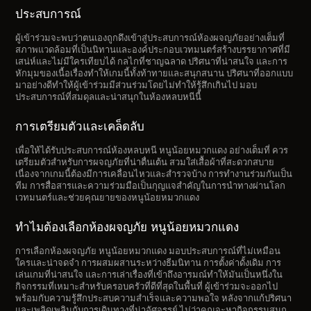
ประสบการณ์
ผู้เข้าร่วมจะพบว่าตนเองถูกดึงเข้าสู่ประสบการณ์ห้องผจญภัยอย่างเต็มที่
สภาพแวดล้อมที่เป็นนิทานและองค์ประกอบเวทมนตร์สร้างบรรยากาศที่มี
เสน่ห์และไม่มีใครเทียบได้ กลไกที่ชาญฉลาด ปริศนาที่น่าสนใจ และการ
หักมุมของเนื้อเรื่องทำให้เกมนี้ทั้งท้าทายและสนุกสนาน ปริศนาที่ออกแบบ
มาอย่างดีทำให้ผู้เข้าร่วมมีส่วนร่วมโดยไม่ทำให้รู้สึกเกินไป มอบ
ประสบการณ์ที่สมดุลและน่าสนุกในห้องหลบหนีนี้
การเตรียมตัวและเคล็ดลับ
เพื่อให้ได้รับประสบการณ์ห้องหลบหนี หนูน้อยหมวกแดง อย่างเต็มที่ ควร
เตรียมตัวสำหรับการผจญภัยที่น่าตื่นเต้น สวมใส่เสื้อผ้าที่สะดวกสบาย
เนื่องจากเกมนี้ต้องมีการเคลื่อนไหวและสำรวจบ้าง การทำงานร่วมกันเป็น
ทีม การสื่อสารและความร่วมมือเป็นกุญแจสำคัญในการนำทางผ่านโลก
เวทมนตร์และช่วยคุณยายของหนูน้อยหมวกแดง
ทำไมต้องเลือกห้องผจญภัย หนูน้อยหมวกแดง
การเลือกห้องผจญภัย หนูน้อยหมวกแดง มอบประสบการณ์ที่ไม่เหมือน
ใครและน่าจดจำ การผสมผสานระหว่างธีมนิทาน การตั้งค่าดั้งเดิม การ
เล่นเกมที่น่าสนใจ และการเล่าเรื่องที่เข้าถึงอารมณ์ทำให้มันเป็นหนึ่งใน
กิจกรรมที่เหมาะสำหรับครอบครัวที่ดีที่สุดในพื้นที่ ผู้เข้าร่วมจะออกไป
พร้อมกับความรู้สึกประสบความสำเร็จและความพอใจ หลังจากแก้ปริศนา
และเพลิดเพลินกับการเดินทางที่น่าอัศจรรย์ ไม่ว่าคุณจะหากิจกรรมสนุก