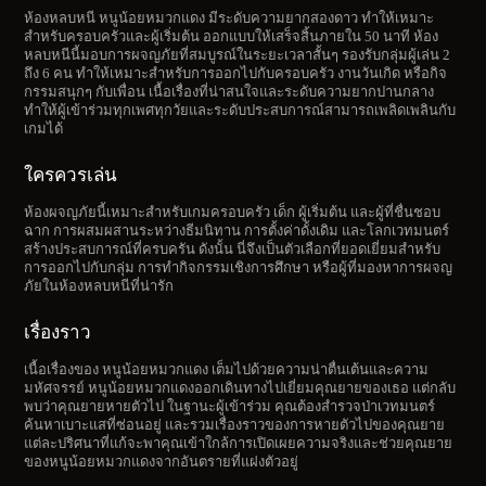
ห้องหลบหนี หนูน้อยหมวกแดง มีระดับความยากสองดาว ทำให้เหมาะ
สำหรับครอบครัวและผู้เริ่มต้น ออกแบบให้เสร็จสิ้นภายใน 50 นาที ห้อง
หลบหนีนี้มอบการผจญภัยที่สมบูรณ์ในระยะเวลาสั้นๆ รองรับกลุ่มผู้เล่น 2
ถึง 6 คน ทำให้เหมาะสำหรับการออกไปกับครอบครัว งานวันเกิด หรือกิจ
กรรมสนุกๆ กับเพื่อน เนื้อเรื่องที่น่าสนใจและระดับความยากปานกลาง
ทำให้ผู้เข้าร่วมทุกเพศทุกวัยและระดับประสบการณ์สามารถเพลิดเพลินกับ
เกมได้
ใครควรเล่น
ห้องผจญภัยนี้เหมาะสำหรับเกมครอบครัว เด็ก ผู้เริ่มต้น และผู้ที่ชื่นชอบ
ฉาก การผสมผสานระหว่างธีมนิทาน การตั้งค่าดั้งเดิม และโลกเวทมนตร์
สร้างประสบการณ์ที่ครบครัน ดังนั้น นี่จึงเป็นตัวเลือกที่ยอดเยี่ยมสำหรับ
การออกไปกับกลุ่ม การทำกิจกรรมเชิงการศึกษา หรือผู้ที่มองหาการผจญ
ภัยในห้องหลบหนีที่น่ารัก
เรื่องราว
เนื้อเรื่องของ หนูน้อยหมวกแดง เต็มไปด้วยความน่าตื่นเต้นและความ
มหัศจรรย์ หนูน้อยหมวกแดงออกเดินทางไปเยี่ยมคุณยายของเธอ แต่กลับ
พบว่าคุณยายหายตัวไป ในฐานะผู้เข้าร่วม คุณต้องสำรวจป่าเวทมนตร์
ค้นหาเบาะแสที่ซ่อนอยู่ และรวมเรื่องราวของการหายตัวไปของคุณยาย
แต่ละปริศนาที่แก้จะพาคุณเข้าใกล้การเปิดเผยความจริงและช่วยคุณยาย
ของหนูน้อยหมวกแดงจากอันตรายที่แฝงตัวอยู่