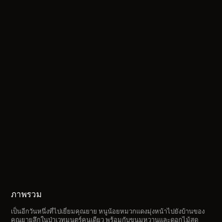
ภาพรวม
เป็นอีกวันหนึ่งที่ไปเยี่ยมคุณยาย หนูน้อยหมวกแดงมุ่งหน้าไปยังบ้านของ
คุณยายลึกในป่าเวทมนตร์คนเดียว พร้อมกับขนมหวานและดอกไม้สด