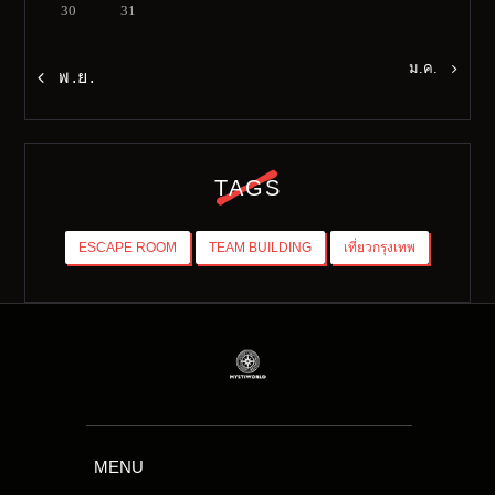
30
31
ม.ค. »
« พ.ย.
TAGS
ESCAPE ROOM
TEAM BUILDING
เที่ยวกรุงเทพ
MENU