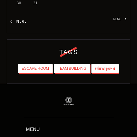
30
31
ม.ค. »
« พ.ย.
TAGS
ESCAPE ROOM
TEAM BUILDING
เที่ยวกรุงเทพ
MENU