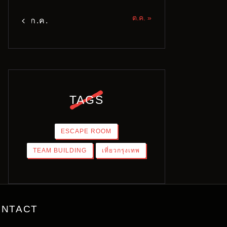
ต.ค. »
« ก.ค.
TAGS
ESCAPE ROOM
TEAM BUILDING
เที่ยวกรุงเทพ
ONTACT